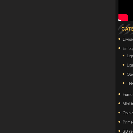
CAT
Divis
Embaj
Lig
Lig
Otr
TN
Feme
Mini 
Opini
Prime
SB
(3