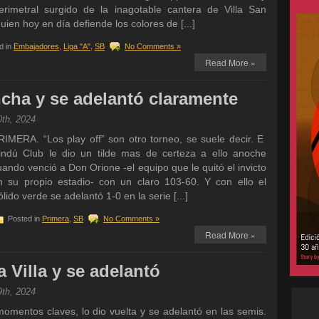
erimetral surgido de la inagotable cantera de Villa San
uien hoy en día defiende los colores de [...]
d in
Embajadores
,
Liga "A"
,
SB
No Comments »
Read More »
cha y se adelantó claramente
0th, 2024
RIMERA. “Los play off” son otro torneo, se suele decir. E
indú Club le dio un tilde mas de certeza a ello anoche
uando venció a Don Orione -el equipo que le quitó el invicto
n su propio estadio- con un claro 103-60. Y con ello el
lido verde se adelantó 1-0 en la serie [...]
Posted in
Primera
,
SB
No Comments »
Read More »
 Villa y se adelantó
9th, 2024
mentos claves, lo dio vuelta y se adelantó en las semis.