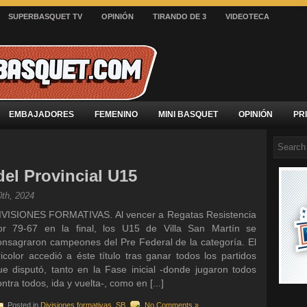
SUPERBASQUET TV
OPINIÓN
TIRANDO DE 3
VIDEOTECA
EMBAJADORES
FEMENINO
MINI BASQUET
OPINIÓN
PR
del Provincial U15
0th, 2024
IVISIONES FORMATIVAS. Al vencer a Regatas Resistencia
or 79-67 en la final, los U15 de Villa San Martín se
onsagraron campeones del Pre Federal de la categoría. El
ricolor accedió a éste título tras ganar todos los partidos
ue disputó, tanto en la Fase inicial -donde jugaron todos
ntra todos, ida y vuelta-, como en [...]
Posted in
Divisiones formativas
,
SB
No Comments »