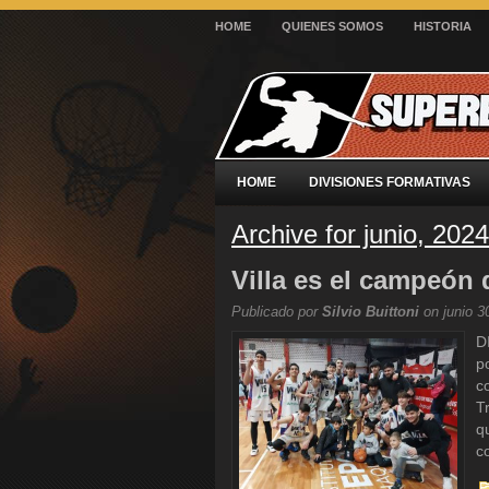
HOME
QUIENES SOMOS
HISTORIA
HOME
DIVISIONES FORMATIVAS
Archive for junio, 2024
Villa es el campeón 
Publicado por
Silvio Buittoni
on junio 3
D
p
c
T
q
co