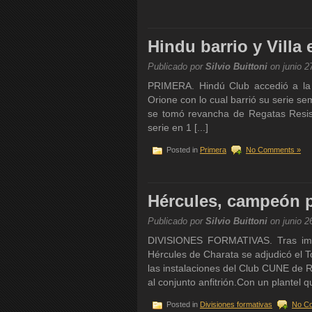
Hindu barrio y Villa 
Publicado por
Silvio Buittoni
on junio 2
PRIMERA. Hindú Club accedió a la f
Orione con lo cual barrió su serie semi
se tomó revancha de Regatas Resist
serie en 1 [...]
Posted in
Primera
No Comments »
Hércules, campeón p
Publicado por
Silvio Buittoni
on junio 2
DIVISIONES FORMATIVAS. Tras impo
Hércules de Charata se adjudicó el T
las instalaciones del Club CUNE de R
al conjunto anfitrión.Con un plantel q
Posted in
Divisiones formativas
No C