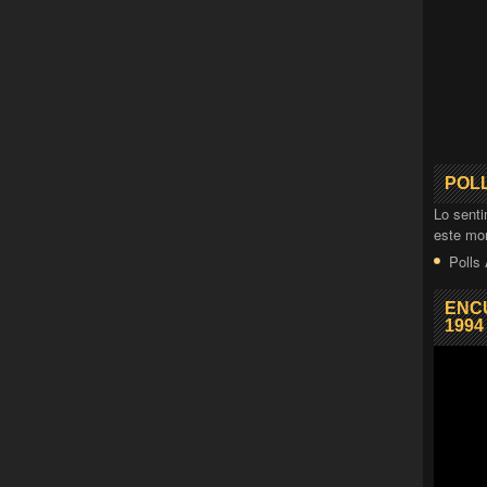
POL
Lo senti
este mo
Polls
ENC
1994