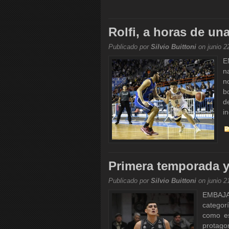
Rolfi, a horas de u
Publicado por
Silvio Buittoni
on junio 2
E
n
n
b
d
i
Primera temporada y
Publicado por
Silvio Buittoni
on junio 2
EMBAJA
categor
como es
protago