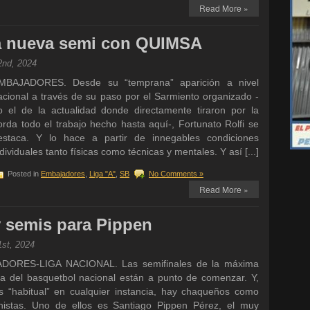
Read More »
na nueva semi con QUIMSA
2nd, 2024
MBAJADORES. Desde su “temprana” aparición a nivel
acional a través de su paso por el Sarmiento organizado -
o el de la actualidad donde directamente tiraron por la
orda todo el trabajo hecho hasta aquí-, Fortunato Rolfi se
estaca. Y lo hace a partir de innegables condiciones
ndividuales tanto físicas como técnicas y mentales. Y así [...]
Posted in
Embajadores
,
Liga "A"
,
SB
No Comments »
Read More »
 semis para Pippen
1st, 2024
DORES-LIGA NACIONAL. Las semifinales de la máxima
ía del basquetbol nacional están a punto de comenzar. Y,
 “habitual” en cualquier instancia, hay chaqueños como
nistas. Uno de ellos es Santiago Pippen Pérez, el muy