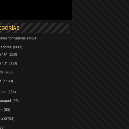
EGORÍAS
iones formativas
(1024)
adores
(3602)
a "A"
(258)
a "B"
(653)
os
(963)
A
(1198)
nino
(134)
basquet
(93)
ón
(63)
ra
(2792)
60)