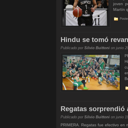
joven p
Martín q
Poste
Hindu se tomó revan
Publicado por
Silvio Buittoni
on junio 2
P
H
c
e
Bó
Regatas sorprendió a
Publicado por
Silvio Buittoni
on junio 1
PRIMERA. Regatas fue efectivo en mo