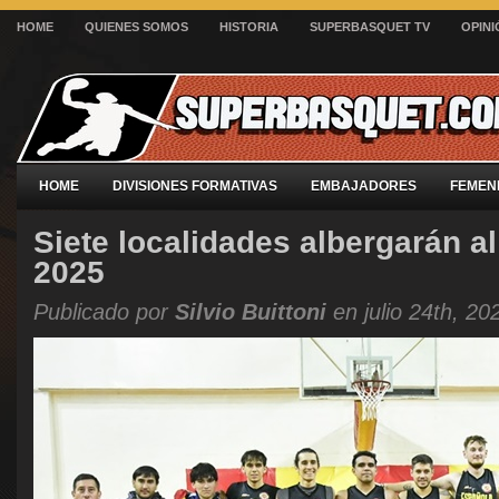
HOME
QUIENES SOMOS
HISTORIA
SUPERBASQUET TV
OPINI
HOME
DIVISIONES FORMATIVAS
EMBAJADORES
FEMEN
Siete localidades albergarán al
2025
Publicado por
Silvio Buittoni
en julio 24th, 20