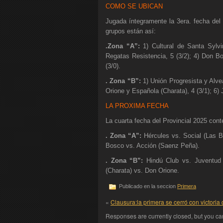
COMO SE UBICAN
Jugada íntegramente la 3era. fecha del 
grupos están así:
.Zona “A”:
1) Cultural de Santa Sylvi
Regatas Resistencia, 5 (3/2); 4) Don Bo
(3/0).
. Zona “B”:
1) Unión Progresista y Alve
Orione y Española (Charata), 4 (3/1); 6) 
LA PROXIMA FECHA
La cuarta fecha del Provincial 2025 cont
. Zona “A”:
Hércules vs. Social (Las B
Bosco vs. Acción (Saenz Peña).
. Zona “B”:
Hindú Club vs. Juventud d
(Charata) vs. Don Orione.
Publicado en la seccion
Primera
«
Clausura:la primera se cerró con victoria 
Responses are currently closed, but you c