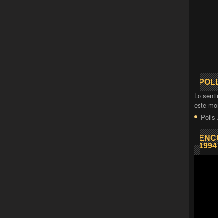
POL
Lo senti
este mo
Polls
ENC
1994