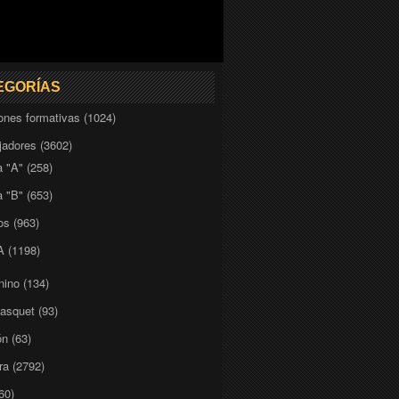
EGORÍAS
iones formativas
(1024)
adores
(3602)
a "A"
(258)
a "B"
(653)
os
(963)
A
(1198)
nino
(134)
basquet
(93)
ón
(63)
ra
(2792)
60)