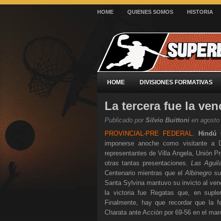
HOME
QUIENES SOMOS
HISTORIA
HOME
DIVISIONES FORMATIVAS
La tercera fue la ve
Publicado por
Silvio Buittoni
en agosto 
PROVINCIAL-PRE FEDERAL.
Hindú
imponerse anoche como visitante a D
representantes de Villa Angela, Unión Pr
otras tantas presentaciones.
Las Aguil
Centenario mientras que el
Albinegro
su
Santa Sylvina mantuvo su invicto al ven
la victoria fue Regatas que, en supl
Finalmente, hay que recordar que la f
Charata ante Acción por 69-56 en el mar