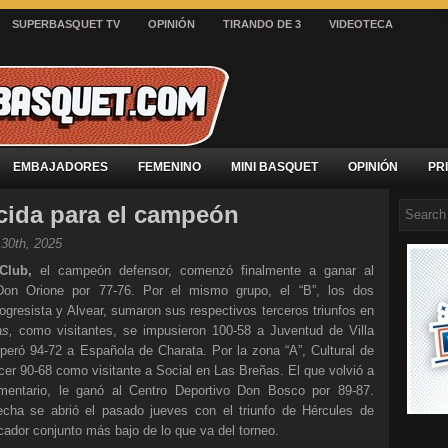
SUPERBASQUET TV
OPINIÓN
TIRANDO DE 3
VIDEOTECA
EMBAJADORES
FEMENINO
MINI BASQUET
OPINIÓN
PR
ncida para el campeón
30th, 2025
 Club,
el campeón defensor, comenzó finalmente a ganar al
on Orione por 77-76. Por el mismo grupo, el “B”, los dos
ogresista y Alvear, sumaron sus respectivos terceros triunfos en
as,
como visitantes, se impusieron 100-58 a Juventud de Villa
peró 94-72 a Española de Charata. Por la zona “A”, Cultural de
cer 90-68 como visitante a Social en Las Breñas. El que volvió a
ementario, le ganó al Centro Deportivo Don Bosco por 89-87.
echa se abrió el pasado jueves con el triunfo de Hércules de
cador conjunto más bajo de lo que va del torneo.