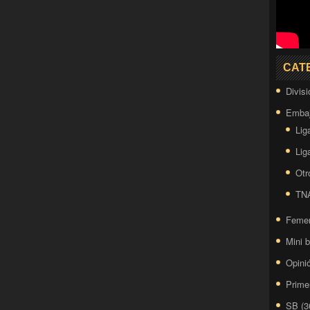
CAT
Divis
Embaj
Lig
Lig
Otr
TN
Feme
Mini 
Opini
Prime
SB
(3