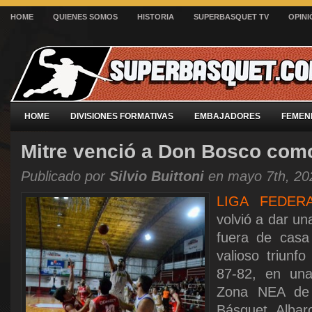
HOME
QUIENES SOMOS
HISTORIA
SUPERBASQUET TV
OPINI
HOME
DIVISIONES FORMATIVAS
EMBAJADORES
FEMEN
Mitre venció a Don Bosco como
Publicado por
Silvio Buittoni
en mayo 7th, 20
LIGA FEDERA
volvió a dar u
fuera de cas
valioso triunf
87-82, en un
Zona NEA de 
Básquet. Albar