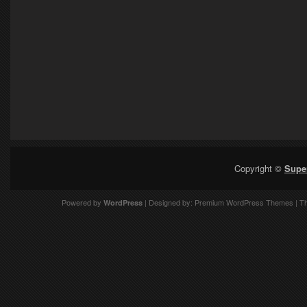
Copyright ©
Supe
Powered by
| Designed by:
Premium WordPress Themes
| T
WordPress