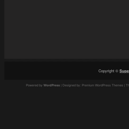
Copyright ©
Supe
Powered by
| Designed by:
Premium WordPress Themes
| T
WordPress