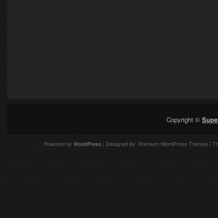
Copyright ©
Supe
Powered by
| Designed by:
Premium WordPress Themes
| T
WordPress