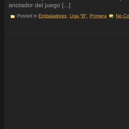
anotador del juego [...]
Posted in
Embajadores
,
Liga "B"
,
Primera
No C