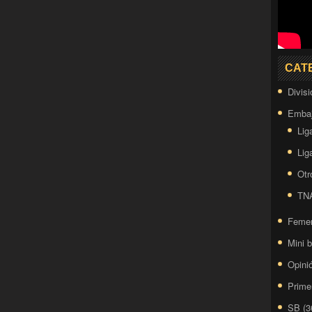
CAT
Divis
Embaj
Lig
Lig
Otr
TN
Feme
Mini 
Opini
Prime
SB
(3