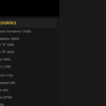
EGORÍAS
iones formativas
(1024)
adores
(3603)
a "A"
(258)
a "B"
(653)
os
(964)
A
(1198)
nino
(134)
basquet
(93)
ón
(64)
ra
(2793)
60)