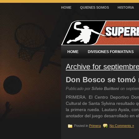
HOME
QUIENES SOMOS
HISTORIA
HOME
DIVISIONES FORMATIVAS
Archive for septiembr
Don Bosco se tomó r
Publicado por
Silvio Buittoni
on septiem
PRIMERA. El Centro Deportivo Don 
Cultural de Santa Sylvina resultado
la primera rueda. Lautaro Ayala, con
anotador del juego desarrollado en el 
Posted in
Primera
No Comments »