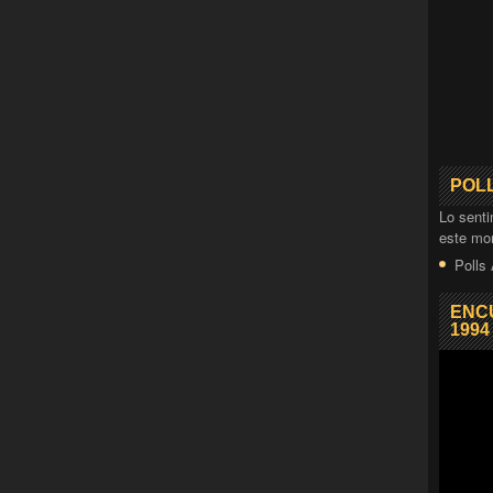
POL
Lo senti
este mo
Polls
ENC
1994