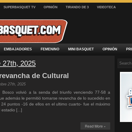
SUPERBASQUET TV
OPINIÓN
TIRANDO DE 3
VIDEOTECA
EMBAJADORES
FEMENINO
MINI BASQUET
OPINIÓN
PR
e 27th, 2025
evancha de Cultural
bre 27th, 2025
Bosco volvió a la senda del triunfo venciendo 77-58 a
 que además le permitió tomarse revancha de lo sucedido en
 24 puntos -16 de ellos en el ultimo cuarto- fue el máximo
estadio [...]
Read More »