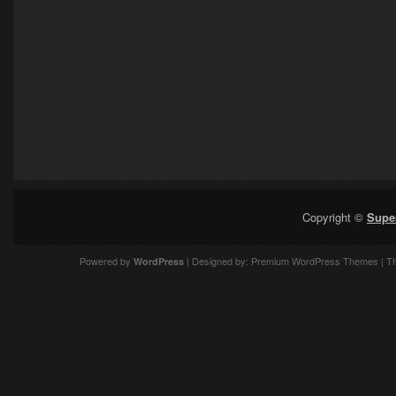
Copyright ©
Supe
Powered by
| Designed by:
Premium WordPress Themes
| T
WordPress