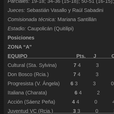
Parciales:
19-18; 34-36 (15-18); 50-51 (16-15);
Jueces:
Sebastián Vasallo y Raúl Sabadini
Comisionada técnica:
Mariana Santillán
Estadio:
Caupolicán (Quitilipi)
Posiciones
ZONA “A”
EQUIPO Pts. J G
Cultural (Sta. Sylvina)
7
4 3 1 
Don Bosco (Rcia.)
7
4 3 1 
Progresista (V. Ángela)
6
3 3 0 
Italiana (Charata)
6
4 2 2
Acción (Sáenz Peña)
4
4 0 4 
Juventud VC (Rcia.)
3
3 0 3 