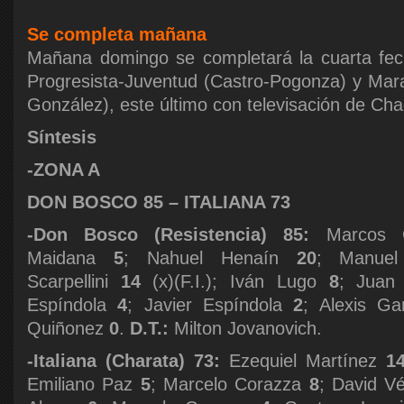
Se completa mañana
Mañana domingo se completará la cuarta fec
Progresista-Juventud (Castro-Pogonza) y Mar
González), este último con televisación de Ch
Síntesis
-ZONA A
DON BOSCO 85 – ITALIANA 73
-Don Bosco (Resistencia) 85:
Marcos
Maidana
5
; Nahuel Henaín
20
; Manue
Scarpellini
14
(x)(F.I.); Iván Lugo
8
; Juan
Espíndola
4
; Javier Espíndola
2
; Alexis G
Quiñonez
0
.
D.T.:
Milton Jovanovich.
-Italiana (Charata) 73:
Ezequiel Martínez
1
Emiliano Paz
5
; Marcelo Corazza
8
; David V