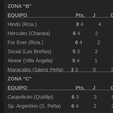
ZONA “B”
EQUIPO Pts. J G
Hindú (Rcia.)
8
4 4 0
Hércules (Charata)
6
4 2 2 
For Ever (Rcia.)
6
4 2 2
Social (Las Breñas)
5
3 2 1 
Alvear (Villa Ángela)
5
4 1 3 
Maracaibo (Sáenz Peña)
3
3 0 3 
ZONA “C”
EQUIPO Pts. J G
Caupolicán (Quitilipi)
6
3 3 0 
Sp. Argentino (S. Peña)
6
4 2 2 