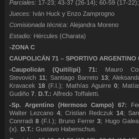
Parciales:
17-23; 43-37 (26-14); 60-59 (17-22);
Jueces:
Iván Huck y Enzo Zamprogno
Comisionada técnica:
Alejandra Moreno
Estadio:
Hércules (Charata)
-ZONA C
CAUPOLICÁN 71 – SPORTIVO ARGENTINO 
-Caupolicán (Quitilipi) 71:
Mauro Co
Stevovich
11
; Santiago Barreto
13
; Aleksand
Kravacek
18
(F.I.); Mathías Aguirre
0
; Matí
Gudiño
7
.
D.T.:
Alfredo Toffaletti.
-Sp. Argentino (Hermoso Campo) 67:
Fed
Walter Lezcano
4
; Cristian Redczuk
14
; Sa
Conrradi
8
(F.I.); Bruno Ferrer
3
; Hugo Gale
(x).
D.T.:
Gustavo Habenschus.