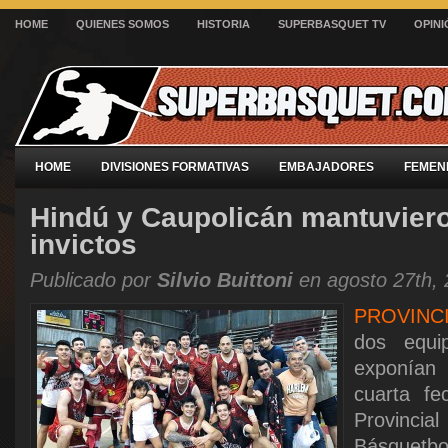
HOME
QUIENES SOMOS
HISTORIA
SUPERBASQUET TV
OPINI
HOME
DIVISIONES FORMATIVAS
EMBAJADORES
FEMEN
Hindú y Caupolicán mantuvier
invictos
Publicado por
Silvio Buittoni
en agosto 27th,
PROVINC
dos equi
exponían
cuarta f
Provinci
Básquetbo