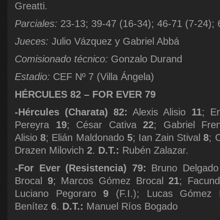
Greatti.
Parciales:
23-13; 39-47 (16-34); 46-71 (7-24); 
Jueces:
Julio Vázquez y Gabriel Abbá
Comisionado técnico:
Gonzalo Durand
Estadio:
CEF Nº 7 (Villa Ángela)
HÉRCULES 82 – FOR EVER 79
-Hércules (Charata) 82:
Alexis Alisio
11
; E
Pereyra
19
; César Cativa
22
; Gabriel Fr
Alisio
8
; Elián Maldonado
5
; Ian Zain Stival
8
; 
Drazen Milovich
2
.
D.T.:
Rubén Zalazar.
-For Ever (Resistencia) 79:
Bruno Delgad
Brocal
9
; Marcos Gómez Brocal
21
; Facun
Luciano Pegoraro
9
(F.I.); Lucas Gómez
Benítez
6
.
D.T.:
Manuel Ríos Bogado