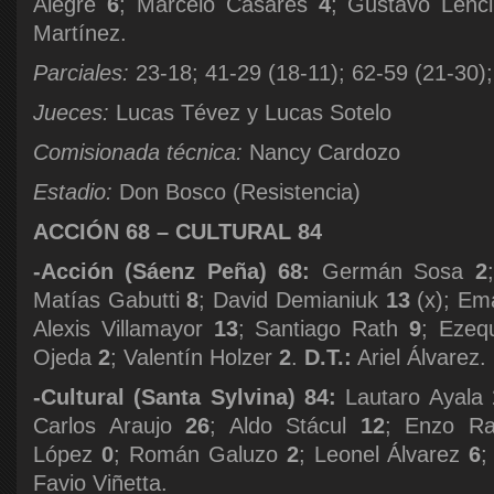
Alegre
6
; Marcelo Casares
4
; Gustavo Lenc
Martínez.
Parciales:
23-18; 41-29 (18-11); 62-59 (21-30);
Jueces:
Lucas Tévez y Lucas Sotelo
Comisionada técnica:
Nancy Cardozo
Estadio:
Don Bosco (Resistencia)
ACCIÓN 68 – CULTURAL 84
-Acción (Sáenz Peña) 68:
Germán Sosa
2
Matías Gabutti
8
; David Demianiuk
13
(x); Em
Alexis Villamayor
13
; Santiago Rath
9
; Ezeq
Ojeda
2
; Valentín Holzer
2
.
D.T.:
Ariel Álvarez.
-Cultural (Santa Sylvina) 84:
Lautaro Ayala
Carlos Araujo
26
; Aldo Stácul
12
; Enzo R
López
0
; Román Galuzo
2
; Leonel Álvarez
6
;
Favio Viñetta.