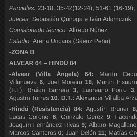
Parciales:
23-18; 35-42(12-24); 51-61 (16-19);
Jueces:
Sebastián Quiroga e Iván Adamczuk
Comisionado técnico:
Alfredo Núñez
Estadio:
Arena Uncaus (Sáenz Peña)
-ZONA B
ALVEAR 64 – HINDÚ 84
-Alvear (Villa Ángela) 64:
Martín Ceq
Villanueva
6
; Joel Moreira
18
; Martin Insaur
(F.I.); Braian Barrera
3
; Laureano Porro
3
Agustín Torres
10
.
D.T.:
Alexander Villalba Arz
-Hindú (Resistencia) 84:
Agustín Bruner
8
Lucas Coronel
6
; Gonzalo Gerez
9
; Facun
Joaquín Fernández Rivas
9
; Álbaro Magallan
Marcos Canteros
0
; Juan Delón
11
; Matías G