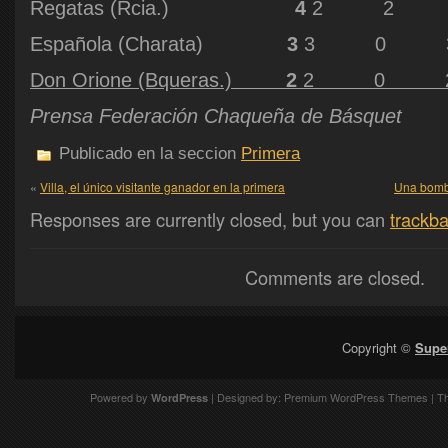
Regatas (Rcia.)
4
2 2 0
Española (Charata)
3
3 0 3 
Don Orione (Bqueras.)
2
2 0 2 
Prensa Federación Chaqueña de Básquet
Publicado en la seccion
Primera
«
Villa, el único visitante ganador en la primera
Una bomb
Responses are currently closed, but you can
trackb
Comments are closed.
Copyright ©
Supe
Powered by
| Designed by:
Premium WordPress Themes
| T
WordPress